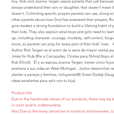
hoy. Rob and Joanna Teigen assure parents that just because
always understand their son or daughter, that doesn't mean 
doesn't. Collecting specific prayers parents can use, along wi
other parents about how God has answered their prayers, R
give readers a strong foundation to build a lifelong habit of 
their kids. They also explain what boys and girls need to lea
up, including character, courage, modesty, self-control, forgi
more, so parents can pray for every part of their kids' lives.
Author Rob Teigen es el autor de la serie de mayor ventaL
Jokes for Kids [Ríe a Carcajadas, Chistes para Niños] (bajo 
Rob Elliott). Él y su esposa,Joanna Teigen, tienen cinco hijo
aventura a sus vidas en West Michigan. Juntos desarrollan r
alentar a parejas y familias, incluyendo88 Great Daddy-Daug
ideas excelentes para salir con tu hija].
Product Info
Due to the handmade nature of our products, there may be sl
in color and/or craftsmanship.
Also Due to the many variations in monitors and browsers, c