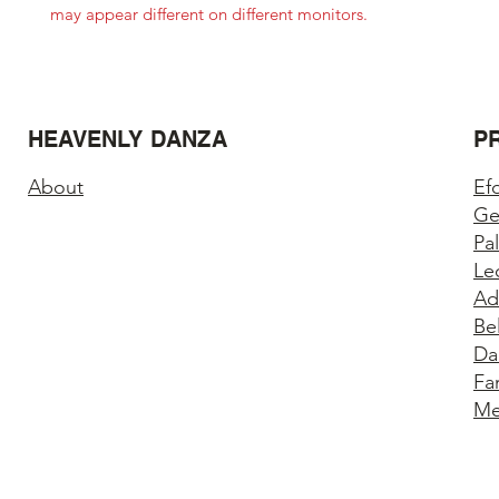
may appear different on different monitors.
HEAVENLY DANZA
P
About
Ef
Ge
Pa
Le
Ad
Be
Da
Fa
Me