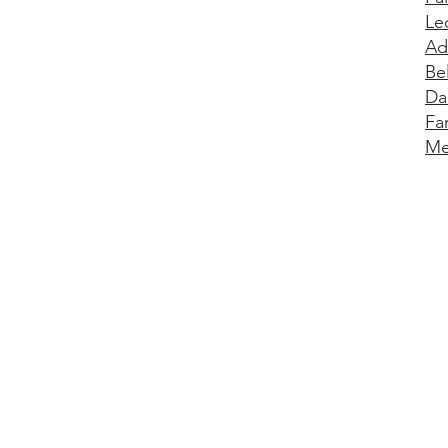
Le
Ad
Be
Da
Fa
Me