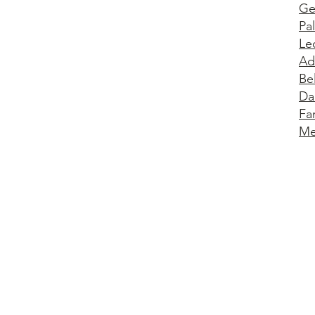
Ge
Pa
Le
Ad
Be
Da
Fa
Me