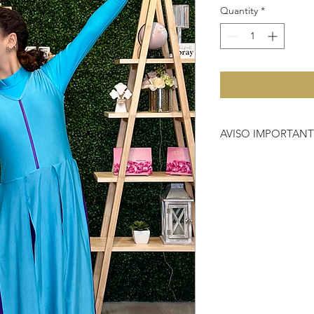
Quantity
*
AVISO IMPORTAN
Debido a que no hac
importante que antes 
que nos compras, si 
vestimenta o instrum
704-2000.
HACER REFERENCIA
DEVOLUCIÓN
https://www.heavenl