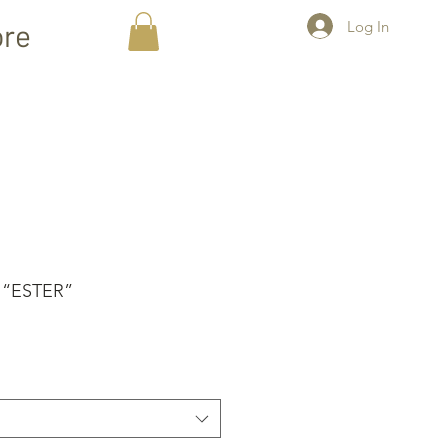
Log In
re
 “ESTER”