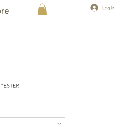
Log In
re
 “ESTER”