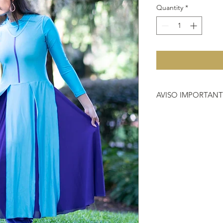
Quantity
*
AVISO IMPORTAN
Debido a que no hac
importante que antes 
que nos compras, si 
vestimenta o instrum
704-2000.
HACER REFERENCIA
DEVOLUCIÓN
https://www.heavenl