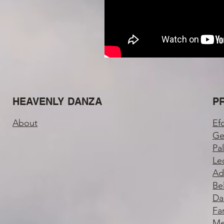
HEAVENLY DANZA
P
About
Ef
Ge
Pa
Le
Ad
Be
Da
Fa
Me