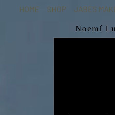
HOME
SHOP
JABES MAK
Noemí Lu