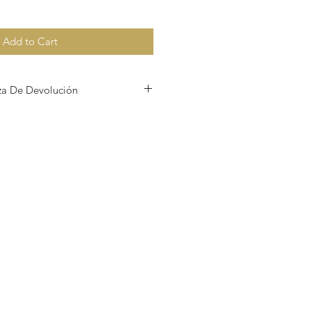
Add to Cart
iza De Devolución
our items, unless they arrive
urns.
erified before sending the orders.​
out sizing please call 407-201-
CIONES
a de nuestros artículos, a menos
 o defectuosos, no aceptamos
los son verificados antes de enviar