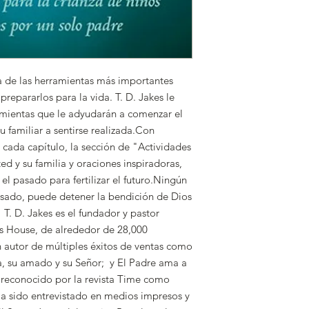
los pedidos.
NOTA:
Si tiene alguna preg
201-6775
 de las herramientas más importantes
prepararlos para la vida. T. D. Jakes le
amientas que le adyudarán a comenzar el
 familiar a sentirse realizada.Con
e cada capítulo, la sección de "Actividades
ed y su familia y oraciones inspiradoras,
el pasado para fertilizar el futuro.Ningún
asado, puede detener la bendición de Dios
 T. D. Jakes es el fundador y pastor
r's House, de alrededor de 28,000
 autor de múltiples éxitos de ventas como
ma, su amado y su Señor; y El Padre ama a
 reconocido por la revista Time como
 sido entrevistado en medios impresos y