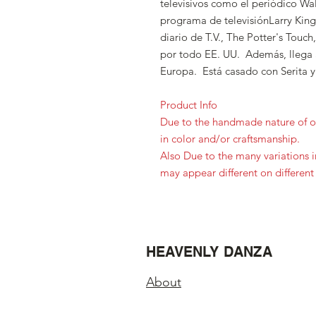
televisivos como el periódico Wall
programa de televisiónLarry King
diario de T.V., The Potter's Touc
por todo EE. UU. Además, llega a
Europa. Está casado con Serita y 
Product Info
Due to the handmade nature of ou
in color and/or craftsmanship.
Also Due to the many variations 
may appear different on different
HEAVENLY DANZA
About