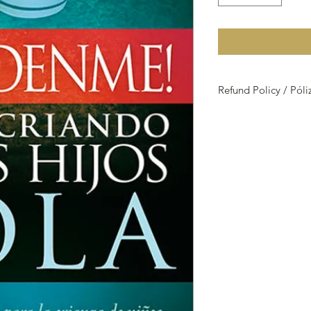
Refund Policy / Pól
Refund Policy
Due to the nature of 
damaged or faulty,
we do not accept ret
All our articles are v
NOTE:
have any questions ab
6775.
POLIZA DE DEVOLU
Debido a la naturalez
que lleguen dañados
devoluciones.
Todos nuestros artícu